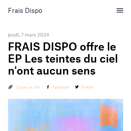
Skip
Skip
to
to
Frais Dispo
content
navigation
jeudi, 7 mars 2024
FRAIS DISPO offre le
EP Les teintes du ciel
n'ont aucun sens
Copier le lien
Facebook
Twitter