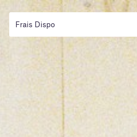
Skip
Skip
to
to
content
navigation
Frais Dispo