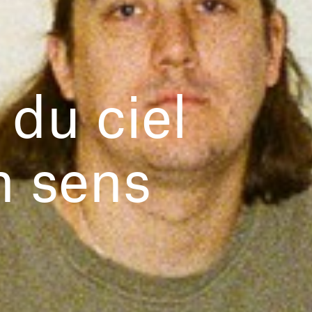
 du ciel
n sens